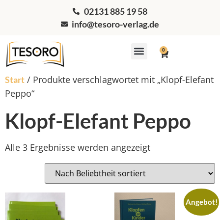
02131 885 19 58
info@tesoro-verlag.de
0
Workshops & Coaching
/ Produkte verschlagwortet mit „Klopf-Elefant
Start
Peppo“
Klopf-Elefant Peppo
Alle 3 Ergebnisse werden angezeigt
Angebot!