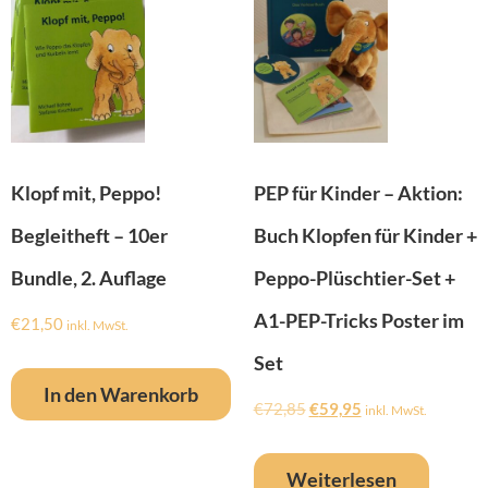
Klopf mit, Peppo!
PEP für Kinder – Aktion:
Begleitheft – 10er
Buch Klopfen für Kinder +
Bundle, 2. Auflage
Peppo-Plüschtier-Set +
A1-PEP-Tricks Poster im
€
21,50
inkl. MwSt.
Set
In den Warenkorb
€
72,85
€
59,95
inkl. MwSt.
Weiterlesen