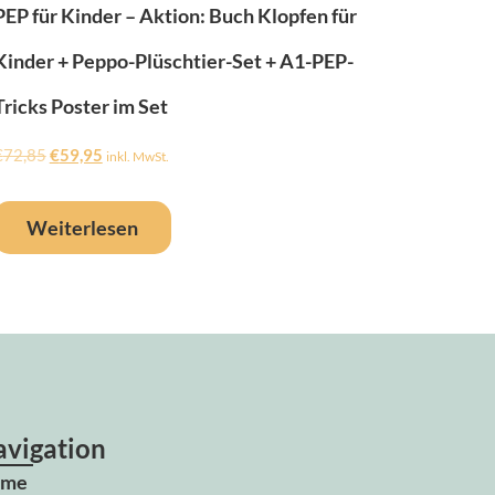
PEP für Kinder – Aktion: Buch Klopfen für
Kinder + Peppo-Plüschtier-Set + A1-PEP-
Tricks Poster im Set
€
72,85
€
59,95
inkl. MwSt.
Weiterlesen
vigation
ome