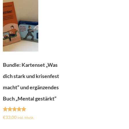
Bundle: Kartenset „Was
dich stark und krisenfest
macht“ und ergänzendes
Buch „Mental gestärkt“
Bewertet
€
33,00
inkl. MwSt.
mit
5.00
von 5