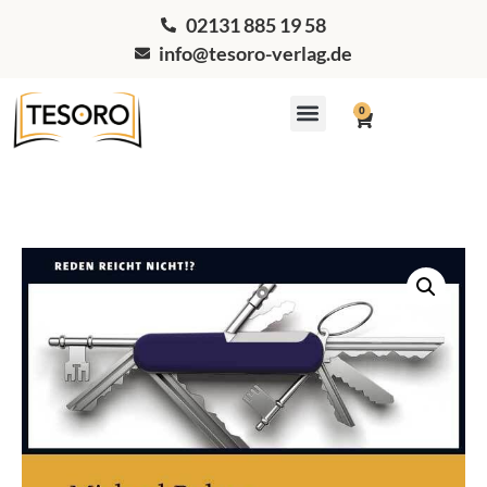
02131 885 19 58
info@tesoro-verlag.de
0
Workshops & Coaching